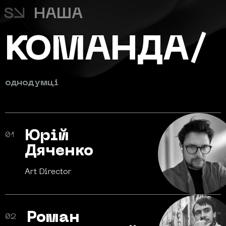
НАША
КОМАНДА/
одно
думці
Юрій
01
Дяченко
Art
Director
Роман
02