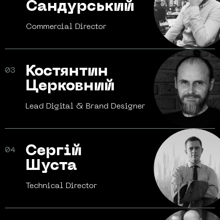
Сандурський
Commercial
Director
Костянтин
03
Церковний
Lead Digital
& Brand Designer
Сергій
04
Шуста
Technical
Director