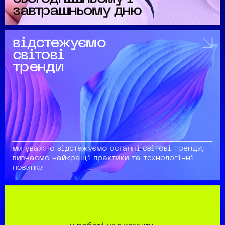
завтрашньому дню
відстежуємо
світові
тренди
ми уважно відстежуємо останні світові тренди,
вивчаємо найкращі практики та технологічні
новинки