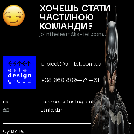
ХОЧЕШЬ СТАТИ
ЧАСТИНОЮ
КОМАНДИ?
jointheteam@s-tet.com.ua
project@s—tet.com.ua
+38 063 830—71—61
facebook
instagram
behance
ua
en
linkedin
Сучасне,