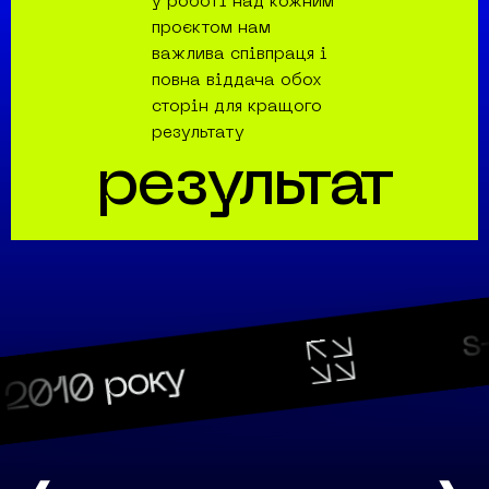
у роботі над кожним
проєктом нам
важлива співпраця і
повна віддача обох
сторін для кращого
результату
результат