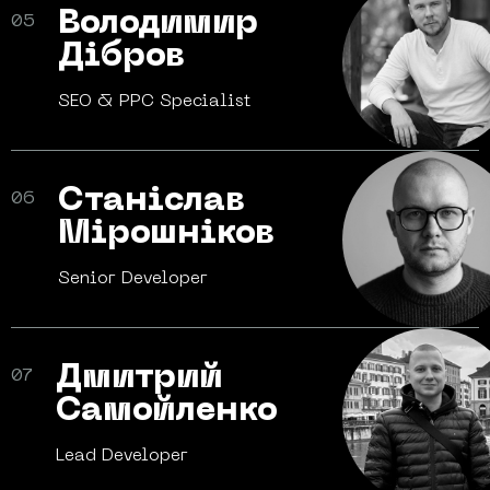
Володимир
05
Дібров
SEO & PPC
Specialist
Станіслав
06
Мірошніков
Senior
Developer
Дмитрий
07
Самойленко
Lead
Developer