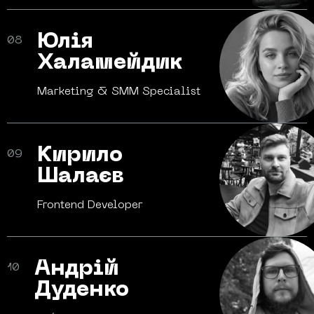
Юлія
08
Халамейдик
Marketing & SMM
Specialist
Кирило
09
Шалаєв
Frontend
Developer
Андрій
10
Дуденко