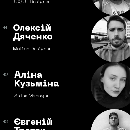
UX/UI
Designer
Олексій
11
Дяченко
Motion
Designer
Аліна
12
Кузьміна
Sales
Manager
Євгеній
13