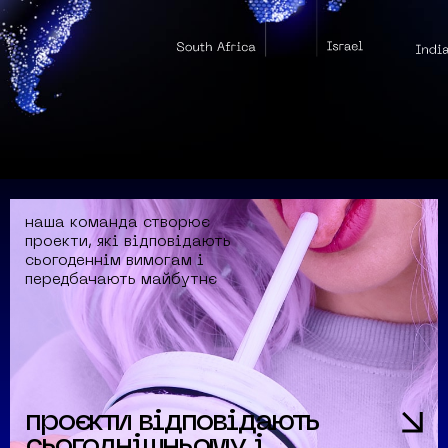
наша команда створює
проекти, які відповідають
сьогоденнім вимогам і
передбачають майбутнє
проєкти відповідають
сьогоднішньому і