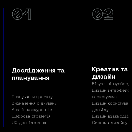
01
02
Креатив та 
Дослідження та
дизайн
планування
Візуальні мудборд
Дизайн інтерфейсу
Планування проекту
користувача
Визначення очікувань
Дизайн користувац
Аналіз конкурентів
досвіду
Цифрова стратегія
Дизайн взаємодії
UX дослідження
Система дизайну