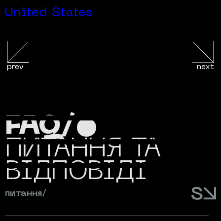
J
United States
prev
next
FAQ/•
ПИТАННЯ ТА
ВІДПОВІДІ
питання/