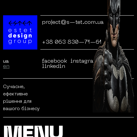
project@s—tet.com.ua
+38 063 830—71—61
facebook
instagram
behance
ua
en
linkedin
Сучасне,
ефективне
рішення для
вашого бізнесу
MENU