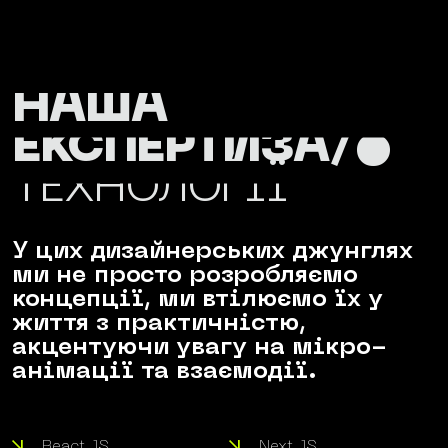
НАША
ЕКСПЕРТИЗА/•
ТЕХНОЛОГІЇ
У цих дизайнерських джунглях
ми не просто розробляємо
концепції, ми втілюємо їх у
життя з практичністю,
акцентуючи увагу на мікро-
анімації та взаємодії.
React JS
Next JS