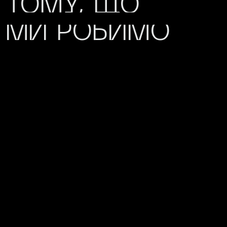
ТОМУ, ЩО
МИ РОБИМО
/00—01