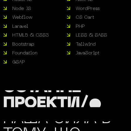
Node JS
WordPress
Webflow
CS Cart
Laravel
PHP
HTML5 & CSS3
LESS & SASS
Bootstrap
Tailwind
Foundation
JavaScript
GSAP
ОСТАННІ
ПРОЕКТИ/•
НАША СИЛА В