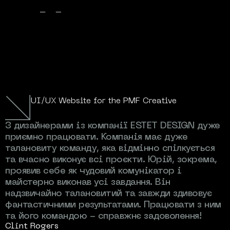
ВІДГУКИ/•
ДУМКИ НАШИХ
КЛІЄНТІВ
UI/UX Website for the PMF Creative
З дизайнерами із компанії ESTET DESIGN дуже
Ю
приємно працювати. Компанія має дуже
В
талановиту команду, яка відмінно спілкується
п
та вчасно виконує всі проєкти. Юрій, зокрема,
п
проявив себе як чудовий комунікатор і
в
майстерно виконав усі завдання. Він
е
надзвичайно талановитий та завжди здивовує
д
фантастичними результатами. Працювати з ним
д
та його командою - справжнє задоволення!
н
Clint Rogers