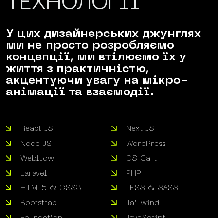
ТЕХНОЛОГІЇ
У цих дизайнерських джунглях
ми не просто розробляємо
концепції, ми втілюємо їх у
життя з практичністю,
акцентуючи увагу на мікро-
анімації та взаємодії.
React JS
Next JS
Node JS
WordPress
Webflow
CS Cart
Laravel
PHP
HTML5 & CSS3
LESS & SASS
Bootstrap
Tailwind