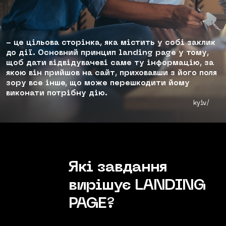
UX/UI ДИЗАЙН
facebook
instagram
behance
linkedIn
РОЗРОБКА САЙТІВ
- це цільова сторінка, яка містить у собі заклик
landing page
до дії. Основний принцип landing page у тому,
щоб дати відвідувачеві саме ту інформацію, за
корпоративний сайт
якою він прийшов на сайт, приховавши з його поля
інтернет-магазин
зору все інше, що може перешкодити йому
виконати потрібну дію.
онлайн портал
kyiv/
ПІДТРИМКА САЙТУ
КОМПЛЕКСНИЙ АУДИТ
Які завдання
вирішує
LANDING
PAGE?