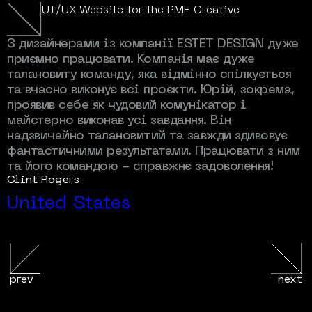
UI/UX Website for the PMF Creative
З дизайнерами із компанії ESTET DESIGN дуже
Ю
приємно працювати. Компанія має дуже
В
талановиту команду, яка відмінно спілкується
п
та вчасно виконує всі проєкти. Юрій, зокрема,
п
проявив себе як чудовий комунікатор і
в
майстерно виконав усі завдання. Він
е
надзвичайно талановитий та завжди здивовує
д
фантастичними результатами. Працювати з ним
д
та його командою - справжнє задоволення!
н
Clint Rogers
J
United States
prev
next