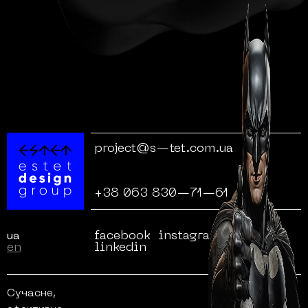
project@s—tet.com.ua
+38 063 830—71—61
facebook
instagram
behance
ua
en
linkedin
Сучасне,