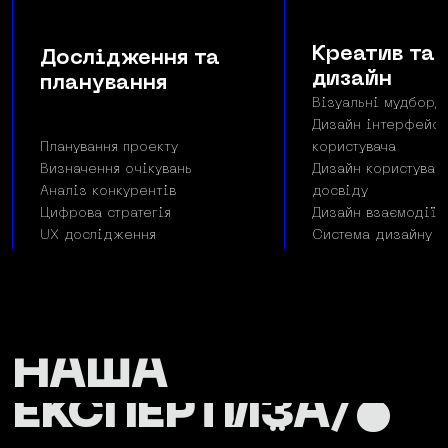
Креатив та 
Дослідження та
дизайн
планування
Візуальні мудборд
Дизайн інтерфейсу
Планування проекту
користувача
Визначення очікувань
Дизайн користувац
Аналіз конкурентів
досвіду
Цифрова стратегія
Дизайн взаємодії
UX дослідження
Система дизайну
НАША
ЕКСПЕРТИЗА/•