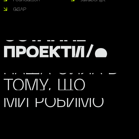
Foundation
JavaScript
GSAP
ОСТАННІ
ПРОЕКТИ/•
НАША СИЛА В
ТОМУ, ЩО
МИ РОБИМО
/00—01